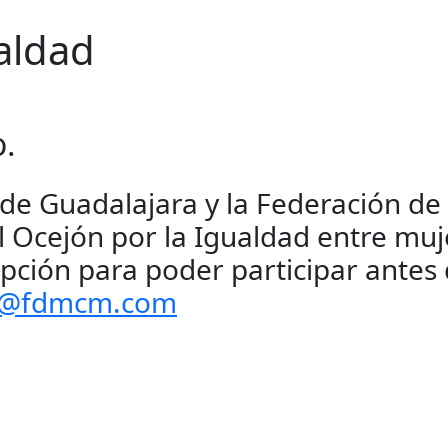
aldad
o.
de Guadalajara y la Federación de 
l Ocejón por la Igualdad entre muj
ipción para poder participar antes
a@fdmcm.com